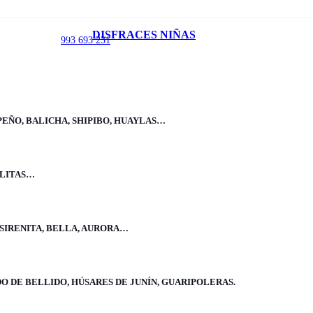
Inicio
/
DISFRACES NIÑAS
993 693 231
Disfraces Adultos
/
Navidad-adultos
/
ropa de papanoel adulto
PEÑO, BALICHA, SHIPIBO, HUAYLAS…
ELITAS…
ropa de papanoel adulto
 SIRENITA, BELLA, AURORA…
Incluye: Botas, pantalón, chaqueta, barba, gorro y correa.
Mostrar más
Mostrar menos
O DE BELLIDO, HÚSARES DE JUNÍN, GUARIPOLERAS.