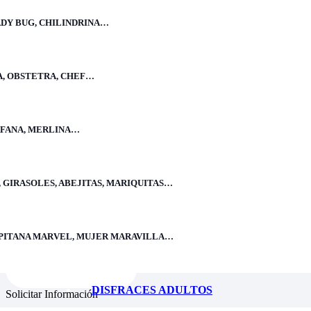
Precio
ADY BUG, CHILINDRINA…
S/
150.00
A, OBSTETRA, CHEF…
Liviano y fácil de usar, acabado de primera, buen material, tela plush, 
ÉRFANA, MERLINA…
Medida:
L
 GIRASOLES, ABEJITAS, MARIQUITAS…
Comprar Ahora
Medida
Limpiar
CAPITANA MARVEL, MUJER MARAVILLA…
ropa de papanoel adulto cantidad
Añadir al carrito
DISFRACES ADULTOS
Solicitar Información