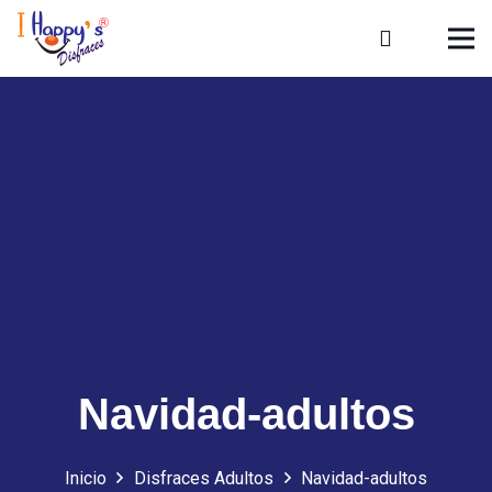
Navidad-adultos
Inicio
Disfraces Adultos
Navidad-adultos