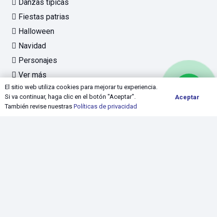
Danzas típicas
Fiestas patrias
Halloween
Navidad
Personajes
Ver más
El sitio web utiliza cookies para mejorar tu experiencia.
Si va continuar, haga clic en el botón "Aceptar".
Aceptar
DISFRACES PARA NIÑOS
También revise nuestras
Políticas de privacidad
Danzas típicas
keyboard_arrow_up
Fiestas patrias
Halloween
Navidad
Personajes
Ver más
DISFRACES PARA ADULTOS