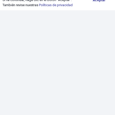
Aceptar
También revise nuestras
Políticas de privacidad
keyboard_arrow_up
DISFRACES PARA NIÑAS
Danzas típicas
Fiestas patrias
Halloween
Navidad
Personajes