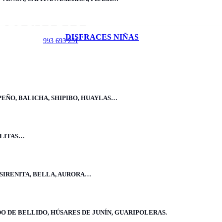
Contacto
DISFRACES NIÑAS
993 693 231
Inicio
Contacto
Contáctanos
PEÑO, BALICHA, SHIPIBO, HUAYLAS…
993 693 231 / Lunes – Sábados
ELITAS…
Escríbenos
ventas@disfraceshappys.com
 SIRENITA, BELLA, AURORA…
Encuéntranos en:
Jr. Huallaga 726, Int 150
O DE BELLIDO, HÚSARES DE JUNÍN, GUARIPOLERAS.