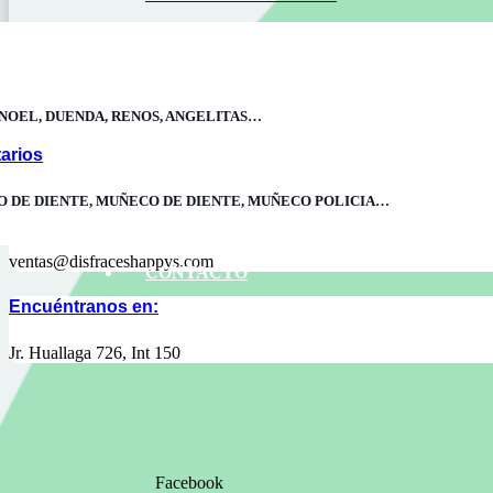
Contáctanos
NOEL, DUENDA, RENOS, ANGELITAS…
993 693 231 / Lunes – Sábados
arios
O DE DIENTE, MUÑECO DE DIENTE, MUÑECO POLICIA…
Escríbenos
ventas@disfraceshappys.com
CONTACTO
Encuéntranos en:
Jr. Huallaga 726, Int 150
Facebook