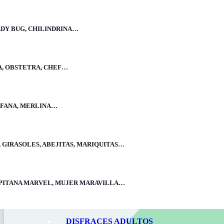
ADY BUG, CHILINDRINA…
A, OBSTETRA, CHEF…
Déjanos tu
ÉRFANA, MERLINA…
 GIRASOLES, ABEJITAS, MARIQUITAS…
CAPITANA MARVEL, MUJER MARAVILLA…
DISFRACES ADULTOS