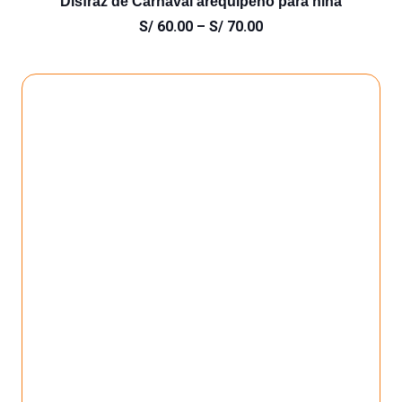
Disfraz de Carnaval arequipeño para niña
S/
60.00
–
S/
70.00