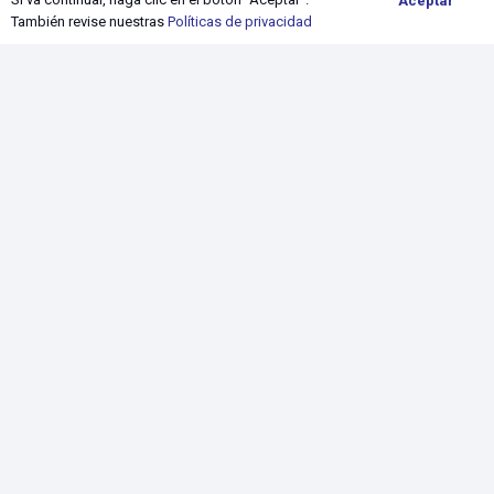
Aceptar
También revise nuestras
Políticas de privacidad
keyboard_arrow_up
DISFRACES PARA NIÑAS
Danzas típicas
Fiestas patrias
Halloween
Navidad
Personajes