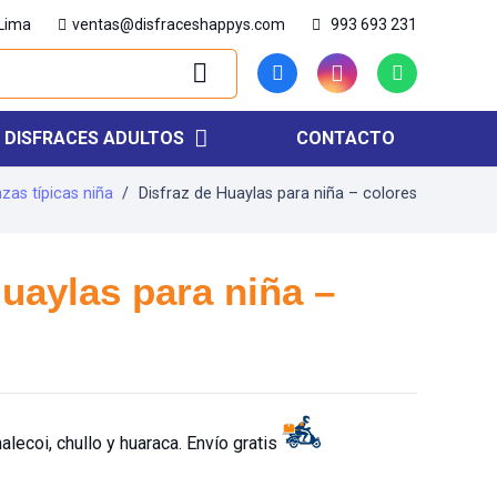
 Lima
ventas@disfraceshappys.com
993 693 231
DISFRACES ADULTOS
CONTACTO
án américa, Flash…
Mavis, Tifany, Harley quinn, Maléfica, Huérfana, Merlina…
Mariposas body, Mariposas vestido, Flores, Girasoles, Abejitas, Mariquitas…
Supergirl, Gatúbela, She Hulk, Batgirl, Capitana Marvel, Mujer maravilla…
Bos Layer, Muñeco de Diente, Muñeco de Diente, Muñeco Policia…
zas típicas niña
/
Disfraz de Huaylas para niña – colores
Huaylas para niña –
alecoi, chullo y huaraca. Envío gratis