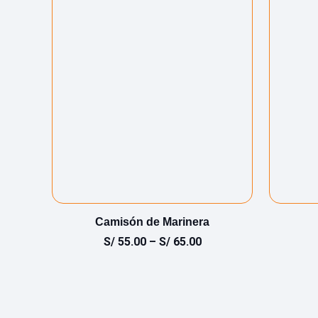
nín
Camisón de Marinera
S/
55.00
–
S/
65.00