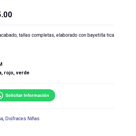
.00
 acabado, tallas completas, elaborado con bayetilla tica
 M
a, rojo, verde
Solicitar Información
ña
,
Disfraces Niñas