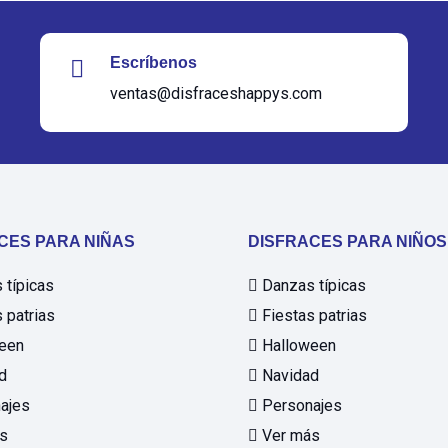
Escríbenos
ventas@disfraceshappys.com
CES PARA NIÑAS
DISFRACES PARA NIÑOS
típicas
Danzas típicas
 patrias
Fiestas patrias
een
Halloween
d
Navidad
ajes
Personajes
s
Ver más