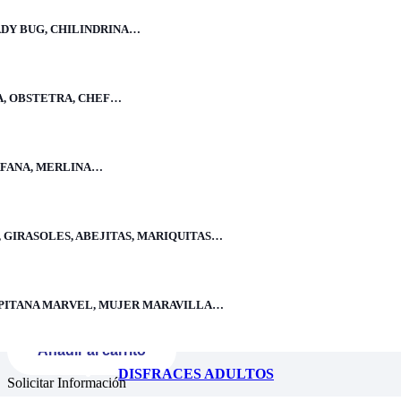
ADY BUG, CHILINDRINA…
Precio
S/
55.00
–
S/
65.00
A, OBSTETRA, CHEF…
Liviano y fácil de usar, buen acabado, tallas completas, buen material.
ÉRFANA, MERLINA…
Talla:
2, 4, 6, 8, 10, 12, 14, 16
 GIRASOLES, ABEJITAS, MARIQUITAS…
Comprar Ahora
Talla
Limpiar
CAPITANA MARVEL, MUJER MARAVILLA…
Disfraz de Mazamorrera cantidad
Añadir al carrito
DISFRACES ADULTOS
Solicitar Información