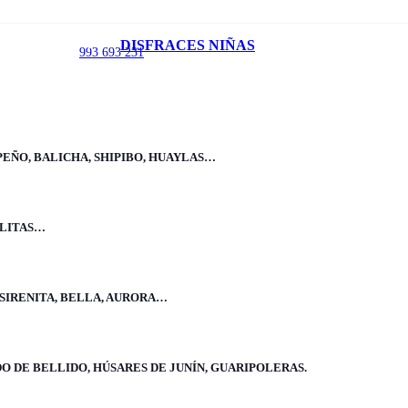
Inicio
/
DISFRACES NIÑAS
993 693 231
Disfraces Niñas
/
Fiestas patrias niña
/
Disfraz de Mazamorrera
PEÑO, BALICHA, SHIPIBO, HUAYLAS…
ELITAS…
Disfraz de Mazamorrera
 SIRENITA, BELLA, AURORA…
Incluye:
Falda, delantal, blusa y pañuelo. Envío gratis
O DE BELLIDO, HÚSARES DE JUNÍN, GUARIPOLERAS.
Mostrar más
Mostrar menos