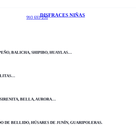
Inicio
/
DISFRACES NIÑAS
993 693 231
Disfraces Niñas
/
Personajes niña
/
Disfraz de Ballet
PEÑO, BALICHA, SHIPIBO, HUAYLAS…
Disfraz de Ballet
ELITAS…
 SIRENITA, BELLA, AURORA…
Incluye:
Boddy, tutu, panties y vincha. Envío gratis
Mostrar más
Mostrar menos
O DE BELLIDO, HÚSARES DE JUNÍN, GUARIPOLERAS.