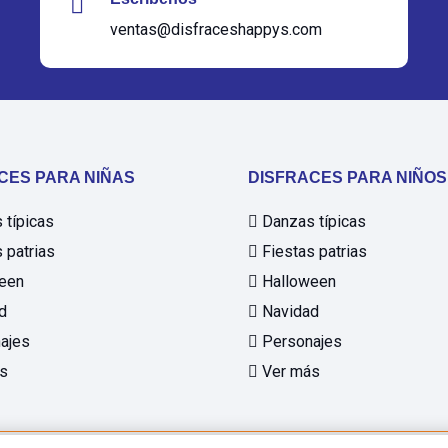
ventas@disfraceshappys.com
CES PARA NIÑAS
DISFRACES PARA NIÑOS
típicas
Danzas típicas
 patrias
Fiestas patrias
een
Halloween
d
Navidad
ajes
Personajes
s
Ver más