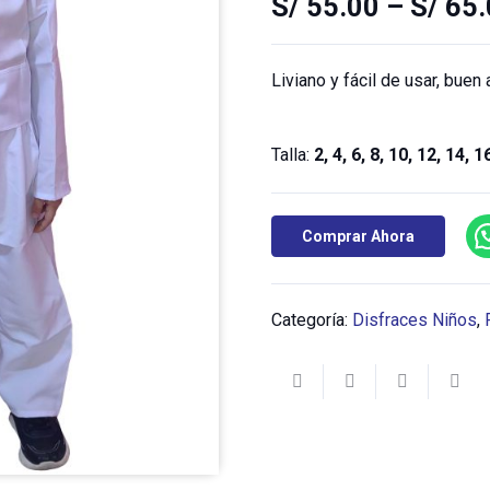
S/
55.00
–
S/
65.
Liviano y fácil de usar, buen
Talla:
2, 4, 6, 8, 10, 12, 14, 1
Comprar Ahora
Categoría:
Disfraces Niños
,