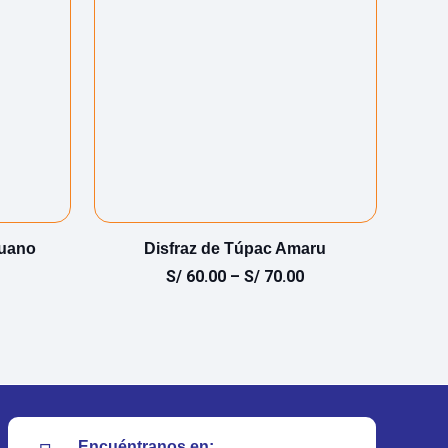
ruano
Disfraz de Túpac Amaru
D
S/
60.00
–
S/
70.00
Encuéntranos en: