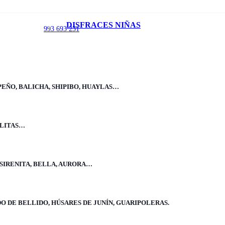
Inicio
/
DISFRACES NIÑAS
993 693 231
Disfraces Niños
/
Navidad niño
/
Disfraz de Duende Clásico
PEÑO, BALICHA, SHIPIBO, HUAYLAS…
ELITAS…
Disfraz de Duende Clásico
 SIRENITA, BELLA, AURORA…
Incluye:
Pantalón, polo, correa y gorro. Envío gratis
O DE BELLIDO, HÚSARES DE JUNÍN, GUARIPOLERAS.
Mostrar más
Mostrar menos