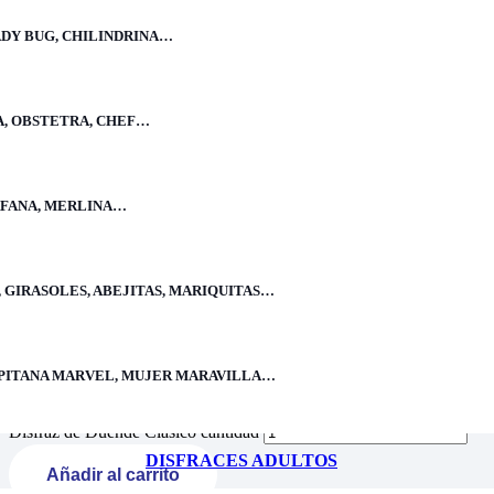
ADY BUG, CHILINDRINA…
Precio
S/
60.00
–
S/
70.00
A, OBSTETRA, CHEF…
Liviano y fácil de usar, buen acabado, tallas completas, buen material.
ÉRFANA, MERLINA…
Talla:
2, 4, 6, 8, 10, 12, 14, 16
color:
verde
 GIRASOLES, ABEJITAS, MARIQUITAS…
Comprar Ahora
Talla
CAPITANA MARVEL, MUJER MARAVILLA…
color
Limpiar
Disfraz de Duende Clásico cantidad
DISFRACES ADULTOS
Añadir al carrito