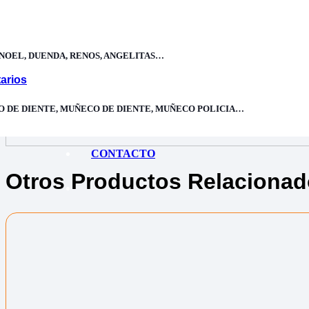
Solicitar Información
Categoría:
Disfraces Niños
,
Navidad niño
NOEL, DUENDA, RENOS, ANGELITAS…
Compra 100% segura con certificado de seguridad SSL
arios
Delivery 24H Envíos a Lima y provincias
O DE DIENTE, MUÑECO DE DIENTE, MUÑECO POLICIA…
Compras Seguras Protegido contra infiltración de datos
CONTACTO
Otros Productos Relaciona