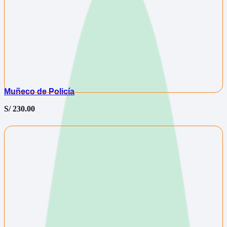
Muñeco de Policía
S/
230.00