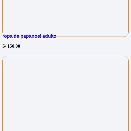
ropa de papanoel adulto
S/
150.00