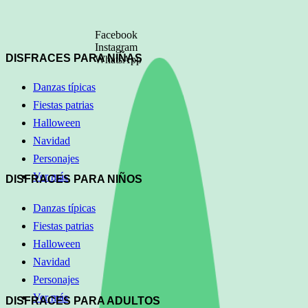
Facebook
Instagram
DISFRACES PARA NIÑAS
WhatsApp
Danzas típicas
Fiestas patrias
Halloween
Navidad
Personajes
Ver más
DISFRACES PARA NIÑOS
Danzas típicas
Fiestas patrias
Halloween
Navidad
Personajes
Ver más
DISFRACES PARA ADULTOS