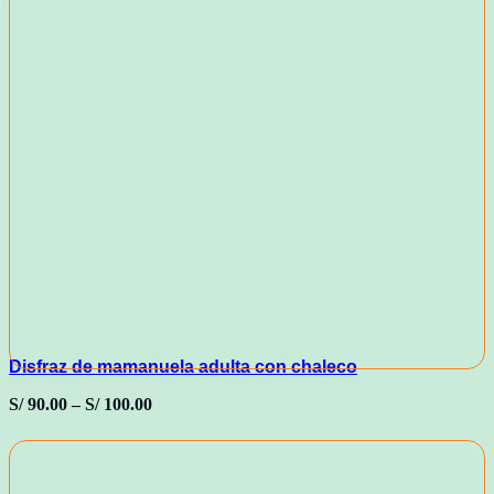
Disfraz de mamanuela adulta con chaleco
S/
90.00
–
S/
100.00