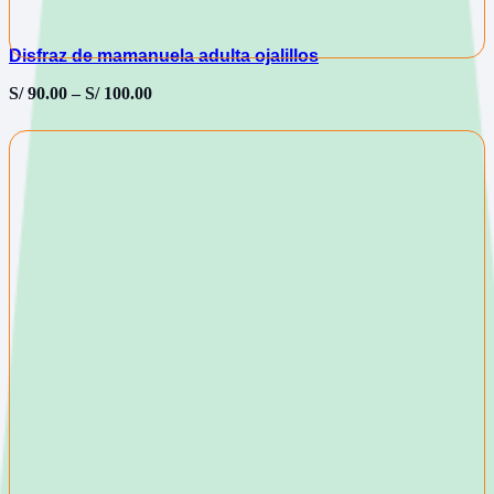
Disfraz de mamanuela adulta ojalillos
S/
90.00
–
S/
100.00