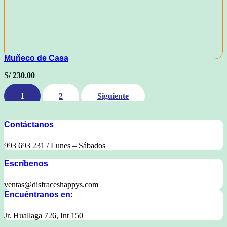
Muñeco de Casa
S/
230.00
1
2
Siguiente
Contáctanos
993 693 231 / Lunes – Sábados
Escríbenos
ventas@disfraceshappys.com
Encuéntranos en:
Jr. Huallaga 726, Int 150