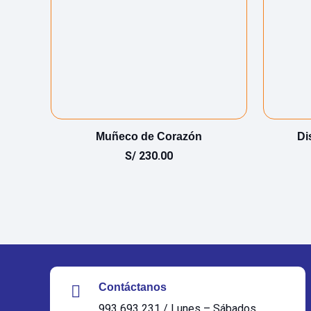
Muñeco de Corazón
Di
S/
230.00
Contáctanos
993 693 231 / Lunes – Sábados