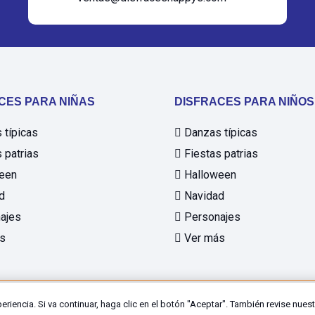
CES PARA NIÑAS
DISFRACES PARA NIÑOS
típicas
Danzas típicas
 patrias
Fiestas patrias
een
Halloween
d
Navidad
ajes
Personajes
s
Ver más
periencia. Si va continuar, haga clic en el botón "Aceptar". También revise nues