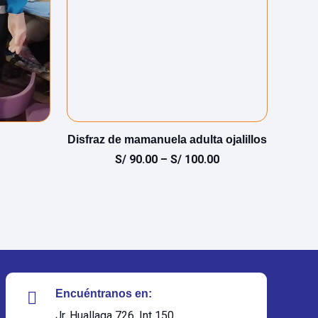
Disfraz de mamanuela adulta ojalillos
Disf
S/
90.00
–
S/
100.00
Encuéntranos en:
Jr. Huallaga 726, Int 150