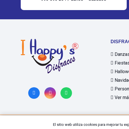
DISFRA
Danzas 
Fiestas
Hallow
Navida
Person
Ver má
El sitio web utiliza cookies para mejorar tu ex
© 2025 Disfrases Happys SAC