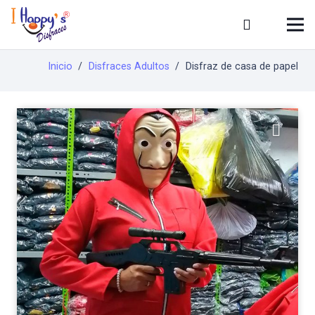
Inicio
/
Disfraces Adultos
/
Disfraz de casa de papel