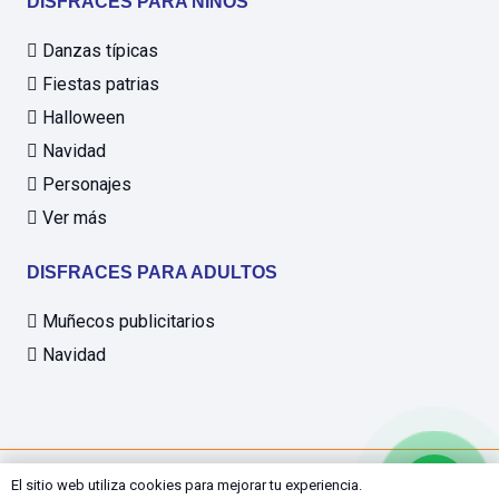
DISFRACES PARA NIÑOS
Danzas típicas
Fiestas patrias
Halloween
Navidad
Personajes
Ver más
DISFRACES PARA ADULTOS
Muñecos publicitarios
Navidad
© 2025 Disfrases Happys SAC
El sitio web utiliza cookies para mejorar tu experiencia.