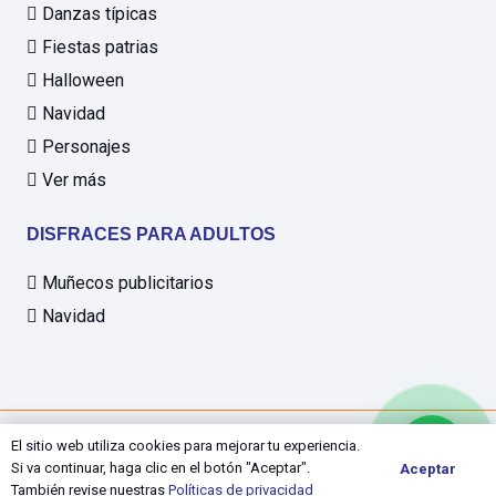
Danzas típicas
Fiestas patrias
Halloween
Navidad
Personajes
Ver más
DISFRACES PARA ADULTOS
Muñecos publicitarios
Navidad
© 2025 Disfrases Happys SAC
El sitio web utiliza cookies para mejorar tu experiencia.
Si va continuar, haga clic en el botón "Aceptar".
Aceptar
Desarrollado por:
Digital Studio
También revise nuestras
Políticas de privacidad