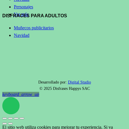
Personajes
Ver más
DISFRACES PARA ADULTOS
Muñecos publicitarios
Navidad
Desarrollado por:
Digital Studio
© 2025 Disfrases Happys SAC
keyboard_arrow_up
El sitio web utiliza cookies para mejorar tu experiencia. Si va