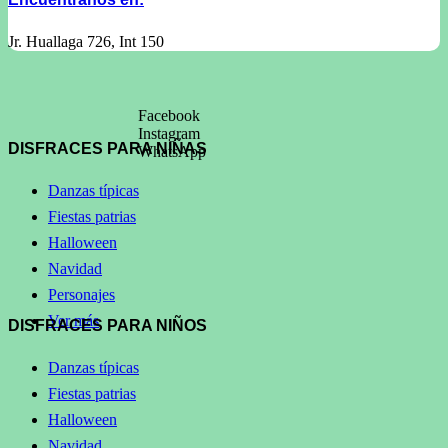
Jr. Huallaga 726, Int 150
Facebook
Instagram
DISFRACES PARA NIÑAS
WhatsApp
Danzas típicas
Fiestas patrias
Halloween
Navidad
Personajes
Ver más
DISFRACES PARA NIÑOS
Danzas típicas
Fiestas patrias
Halloween
Navidad