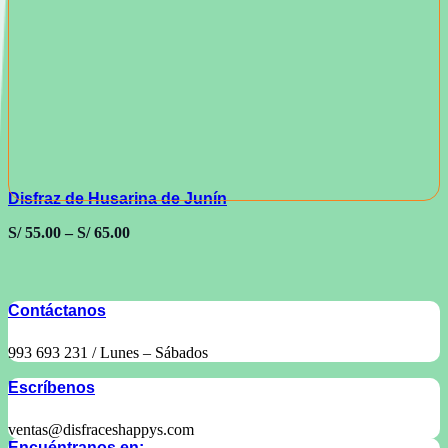
Disfraz de Husarina de Junín
S/
55.00
–
S/
65.00
Contáctanos
993 693 231 / Lunes – Sábados
Escríbenos
ventas@disfraceshappys.com
Encuéntranos en: