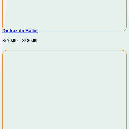
Disfraz de Ballet
S/
70.00
–
S/
80.00