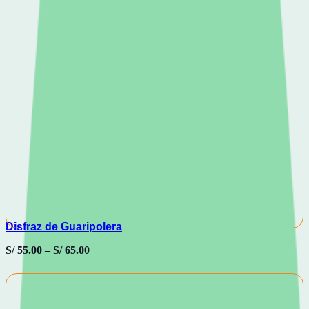
Disfraz de Guaripolera
S/
55.00
–
S/
65.00