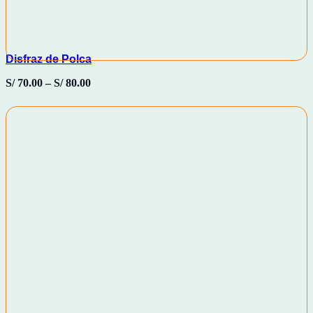
Disfraz de Polca
S/
70.00
–
S/
80.00