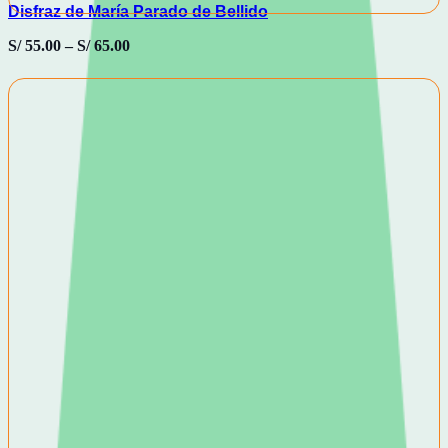
Disfraz de María Parado de Bellido
S/
55.00
–
S/
65.00