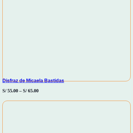
Disfraz de Micaela Bastidas
S/
55.00
–
S/
65.00