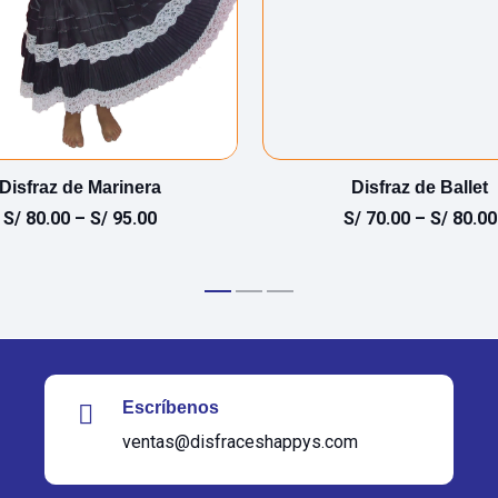
Disfraz de Marinera
Disfraz de Ballet
S/
80.00
–
S/
95.00
S/
70.00
–
S/
80.00
Escríbenos
ventas@disfraceshappys.com