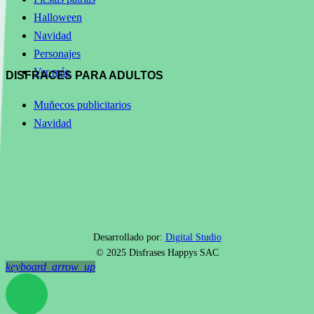
Halloween
Navidad
Personajes
Ver más
DISFRACES PARA ADULTOS
Muñecos publicitarios
Navidad
Desarrollado por:
Digital Studio
© 2025 Disfrases Happys SAC
keyboard_arrow_up