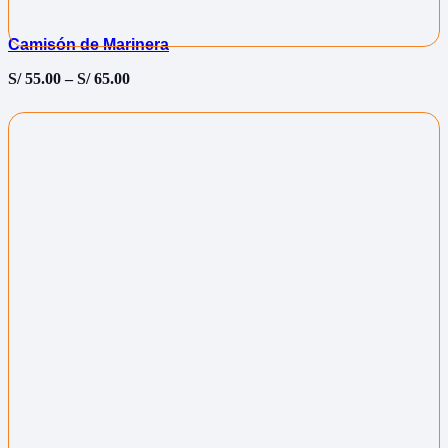
Camisón de Marinera
S/
55.00
–
S/
65.00