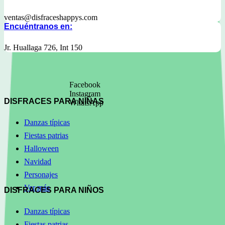
ventas@disfraceshappys.com
Encuéntranos en:
Jr. Huallaga 726, Int 150
Facebook
Instagram
DISFRACES PARA NIÑAS
WhatsApp
Danzas típicas
Fiestas patrias
Halloween
Navidad
Personajes
Ver más
DISFRACES PARA NIÑOS
Danzas típicas
Fiestas patrias