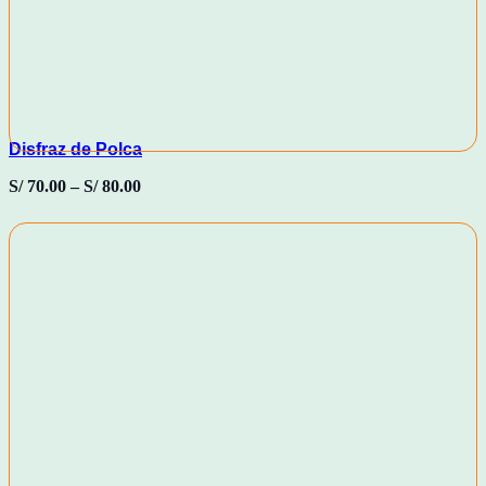
Disfraz de Polca
S/
70.00
–
S/
80.00