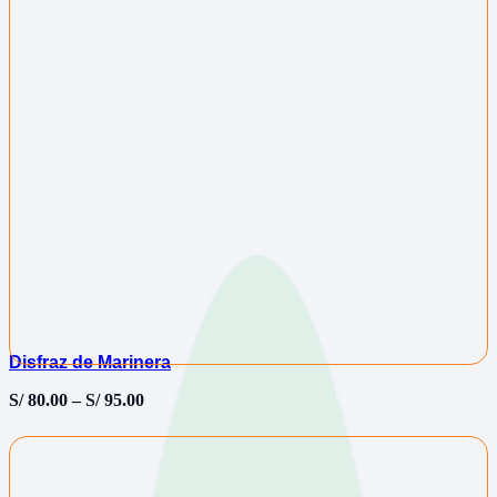
Disfraz de Marinera
S/
80.00
–
S/
95.00