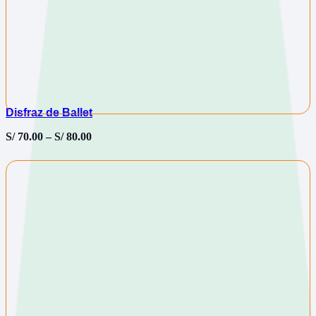
Disfraz de Ballet
S/
70.00
–
S/
80.00