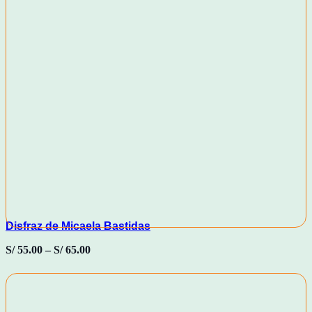
Disfraz de Micaela Bastidas
S/
55.00
–
S/
65.00