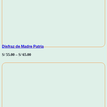
Disfraz de Madre Patria
S/
55.00
–
S/
65.00