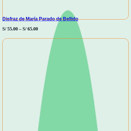
Disfraz de María Parado de Bellido
S/
55.00
–
S/
65.00