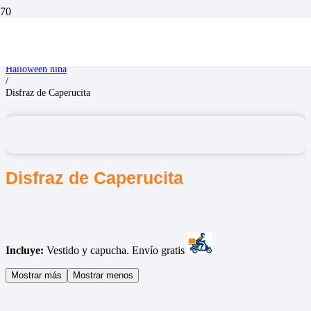
Inicio
/
Disfraces Niñas
/
Halloween niña
/
Disfraz de Caperucita
Disfraz de Caperucita
Incluye:
Vestido y capucha. Envío gratis
Mostrar más
Mostrar menos