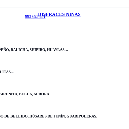
Inicio
/
DISFRACES NIÑAS
993 693 231
Disfraces Niños
/
Halloween niño
/
Disfraz de Superman especial
PEÑO, BALICHA, SHIPIBO, HUAYLAS…
ELITAS…
Disfraz de Superman espec
 SIRENITA, BELLA, AURORA…
Incluye:
Enterizo, botas y capa. Envío gratis
O DE BELLIDO, HÚSARES DE JUNÍN, GUARIPOLERAS.
Mostrar más
Mostrar menos