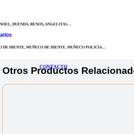
Categoría:
Disfraces Niños
,
Halloween niño
,
Superhéroes especiales
NOEL, DUENDA, RENOS, ANGELITAS…
Compra 100% segura con certificado de seguridad SSL
arios
Delivery 24H Envíos a Lima y provincias
Compras Seguras Protegido contra infiltración de datos
O DE DIENTE, MUÑECO DE DIENTE, MUÑECO POLICIA…
CONTACTO
Otros Productos Relaciona