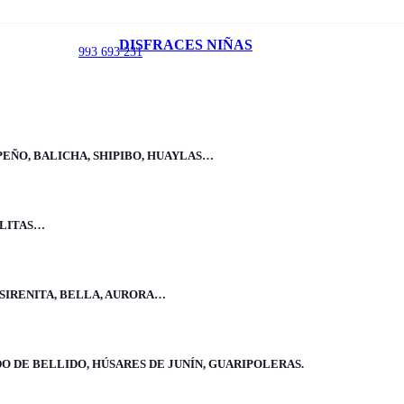
Inicio
/
DISFRACES NIÑAS
993 693 231
Disfraces Niños
/
Personajes niño
/
Disfraz de Sonic
PEÑO, BALICHA, SHIPIBO, HUAYLAS…
ELITAS…
Disfraz de Sonic
 SIRENITA, BELLA, AURORA…
Incluye:
Enterizo, púa, botas y máscara. Envío gratis
O DE BELLIDO, HÚSARES DE JUNÍN, GUARIPOLERAS.
Mostrar más
Mostrar menos