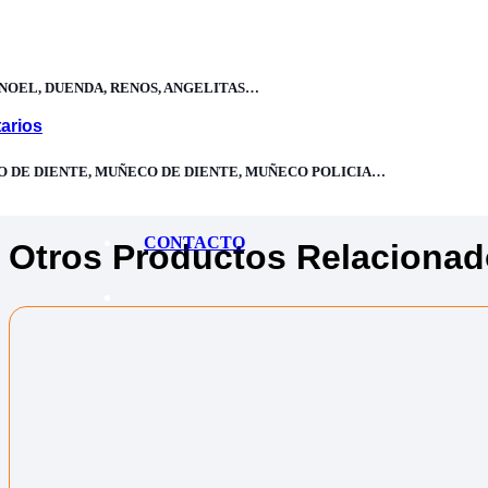
Categoría:
Disfraces Niños
,
Halloween niño
,
Personajes niño
NOEL, DUENDA, RENOS, ANGELITAS…
Compra 100% segura con certificado de seguridad SSL
arios
Delivery 24H Envíos a Lima y provincias
Compras Seguras Protegido contra infiltración de datos
O DE DIENTE, MUÑECO DE DIENTE, MUÑECO POLICIA…
CONTACTO
Otros Productos Relaciona