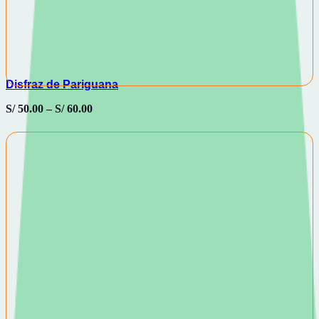
Disfraz de Pariguana
S/
50.00
–
S/
60.00