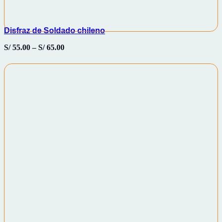
Disfraz de Soldado chileno
S/
55.00
–
S/
65.00