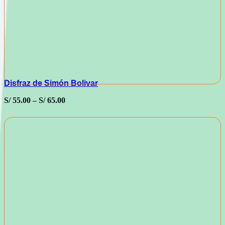
Disfraz de Simón Bolivar
S/
55.00
–
S/
65.00