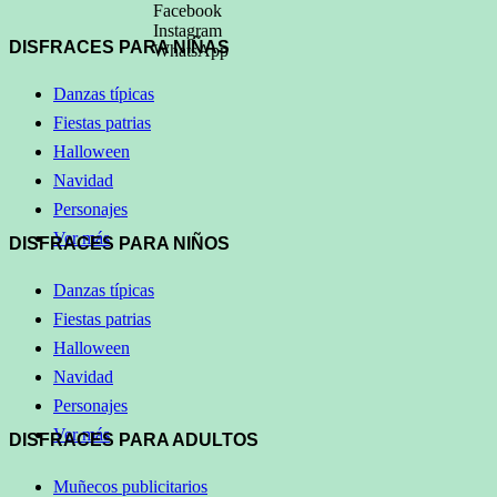
Facebook
Instagram
DISFRACES PARA NIÑAS
WhatsApp
Danzas típicas
Fiestas patrias
Halloween
Navidad
Personajes
Ver más
DISFRACES PARA NIÑOS
Danzas típicas
Fiestas patrias
Halloween
Navidad
Personajes
Ver más
DISFRACES PARA ADULTOS
Muñecos publicitarios