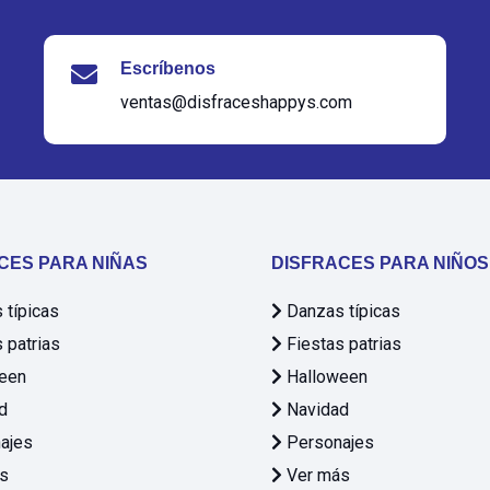
Escríbenos
ventas@disfraceshappys.com
CES PARA NIÑAS
DISFRACES PARA NIÑOS
típicas
Danzas típicas
 patrias
Fiestas patrias
een
Halloween
d
Navidad
ajes
Personajes
s
Ver más